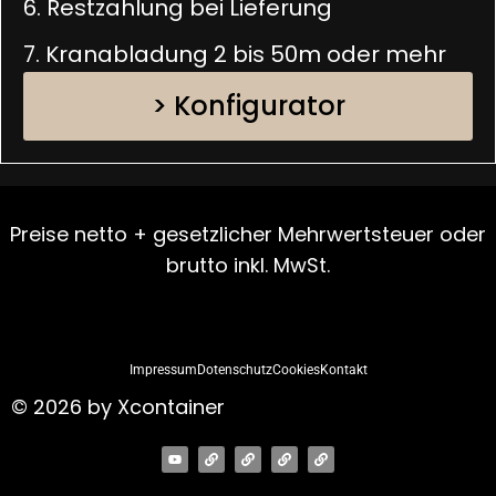
6. Restzahlung bei Lieferung
7. Kranabladung 2 bis 50m oder mehr
> Konfigurator
Preise netto + gesetzlicher Mehrwertsteuer oder
brutto inkl. MwSt.
Impressum
Dotenschutz
Cookies
Kontakt
© 2026 by Xcontainer
Y
L
L
L
L
o
i
i
i
i
u
n
n
n
n
t
k
k
k
k