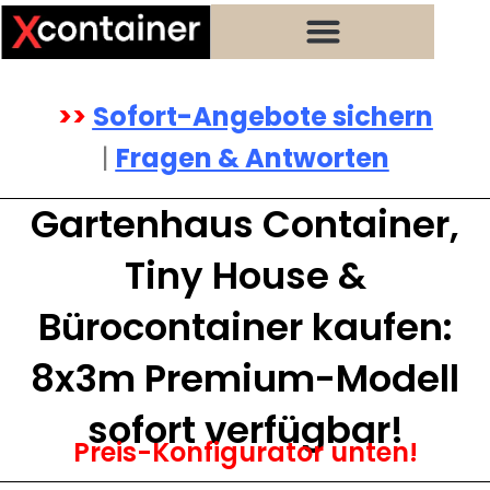
Zum
Inhalt
springen
>>
Sofort-Angebote sichern
|
Fragen & Antworten
Gartenhaus Container,
Tiny House &
Bürocontainer kaufen:
8x3m Premium-Modell
sofort verfügbar!
Preis-Konfigurator unten!