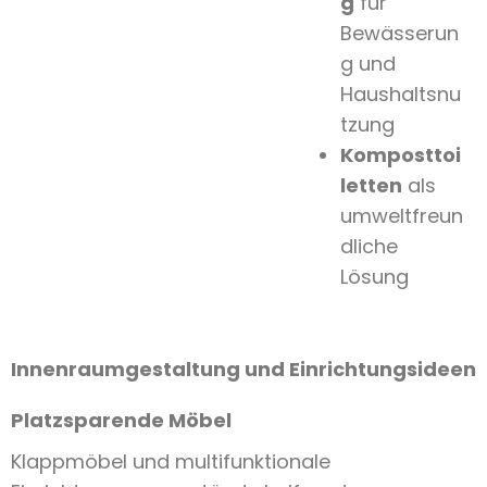
g
für
Bewässerun
g und
Haushaltsnu
tzung
Komposttoi
letten
als
umweltfreun
dliche
Lösung
Innenraumgestaltung und Einrichtungsideen
Platzsparende Möbel
Klappmöbel und multifunktionale